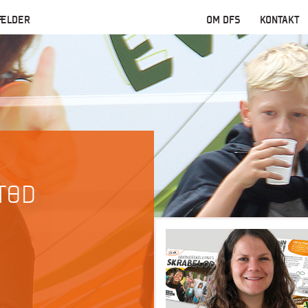
ÆLDER
OM DFS
KONTAKT
TØD