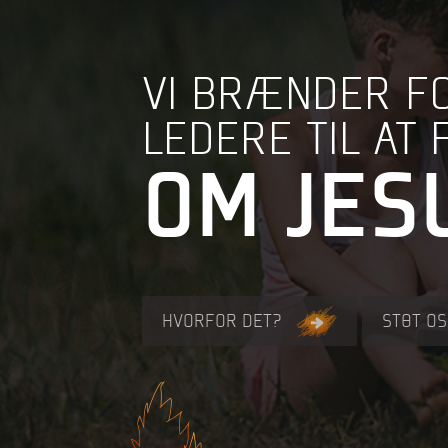
VI BRÆNDER F
LEDERE TIL AT
OM JES
HVORFOR DET?
STØT OS 