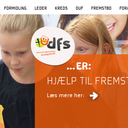
FORMIDLING
LEDER
KREDS
DUF
FREMSTØD
FOR
HJÆLP TIL FREMS
Læs mere her: