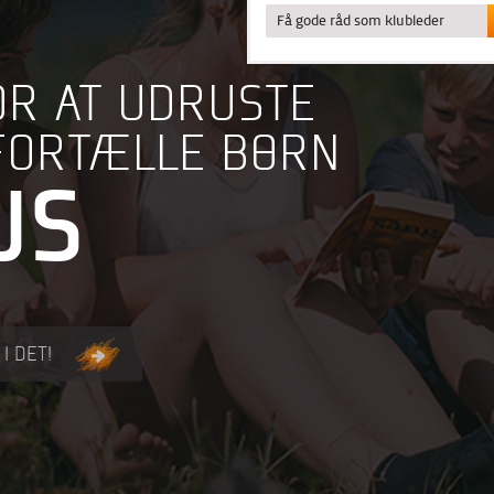
Få gode råd som klubleder
OR AT UDRUSTE
 FORTÆLLE BØRN
US
I DET!