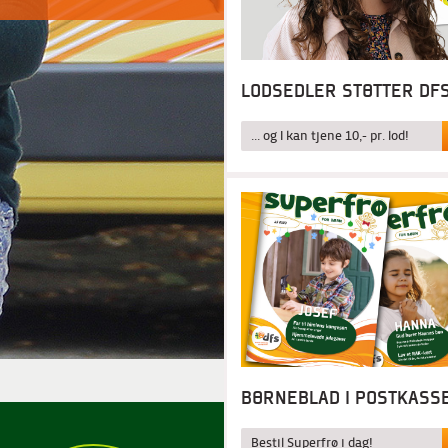
LODSEDLER STØTTER DF
... og I kan tjene 10,- pr. lod!
BØRNEBLAD I POSTKASS
Bestil Superfrø i dag!