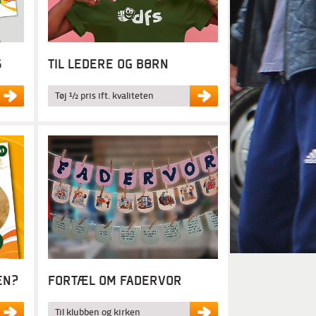
S
TIL LEDERE OG BØRN
Tøj ½ pris ift. kvaliteten
EN?
FORTÆL OM FADERVOR
Til klubben og kirken